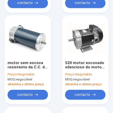
contacto
contacto
motor sem escova
520 motor escovado
resistente da C.C. do
silencioso do motor
motor 24V 600w de
da engrenagem da
Preço:
Negotiable
Preço:
Negotiable
180Nm PMDC com
C.C. do poder
MOQ:
negociável
MOQ:
negociável
codificador
superior da redução
de 12V 24V 7mm
obtenha o ultimo preço
obtenha o ultimo preço
contacto
contacto