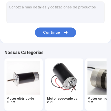
Servo motor da C.C.
Motor deslizante híbrido
Motorista sem escova do motor
Continue
Micro motor da C.C.
Rotor do motor da C.C.
Nossas Categorias
Estator do motor da C.C.
Tampa do motor da C.C.
Motor elétrico de
Motor escovado da
Motor sem esc
BLDC
C.C.
C.C.