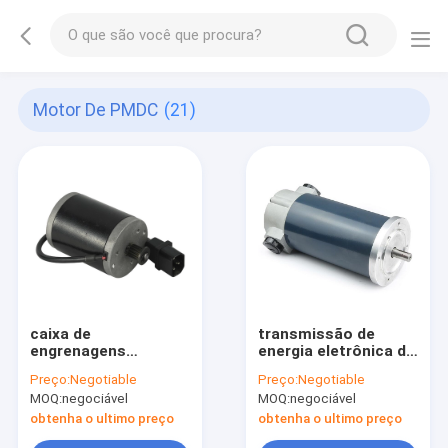
Motor De PMDC
(21)
caixa de
transmissão de
engrenagens
energia eletrônica da
planetária 12v PMDC
fechadura da porta
Preço:
Negotiable
Preço:
Negotiable
do motor sem
do motor da
MOQ:
negociável
MOQ:
negociável
escova de baixa
ENGRENAGEM de
velocidade de 28mm
25mm PMDC
obtenha o ultimo preço
obtenha o ultimo preço