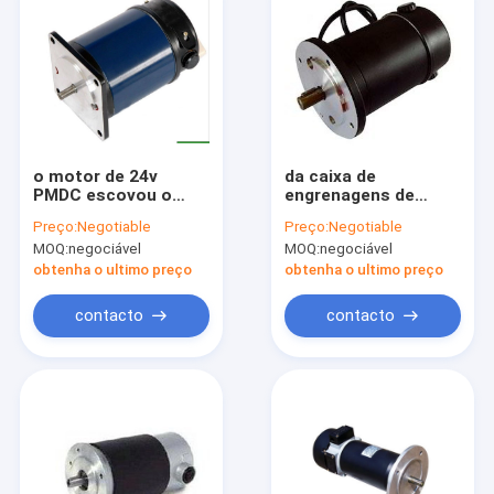
o motor de 24v
da caixa de
PMDC escovou o
engrenagens de
redutor de
baixo nível de ruído
Preço:
Negotiable
Preço:
Negotiable
velocidade 1800 RPM
sem escova do
MOQ:
negociável
MOQ:
negociável
do motor da
motor da C.C. de
engrenagem
60mm motor
obtenha o ultimo preço
obtenha o ultimo preço
alinhado planetário
do torque PMDC
contacto
contacto
grande
Casa
produtos
Quem Somos