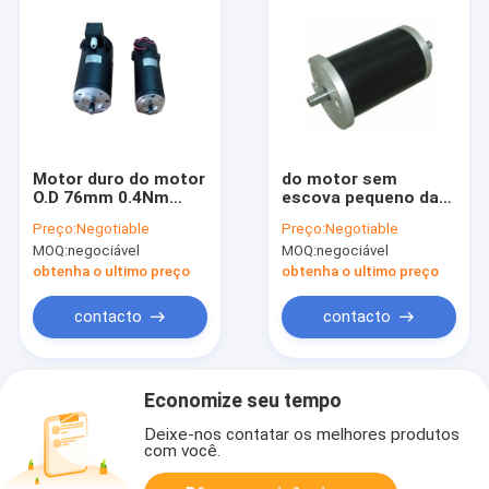
Motor duro do motor
do motor sem
O.D 76mm 0.4Nm
escova pequeno da
2600 RPM de Ferrit
C.C. de 12v PMDC
Preço:
Negotiable
Preço:
Negotiable
PMDC
micro Gearmotors
MOQ:
negociável
MOQ:
negociável
obtenha o ultimo preço
obtenha o ultimo preço
contacto
contacto
Economize seu tempo
Deixe-nos contatar os melhores produtos
com você.