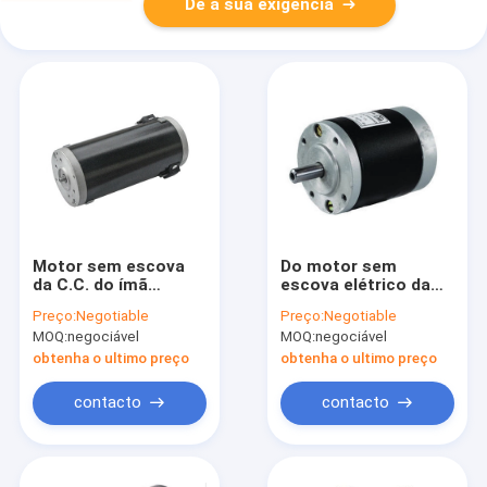
Dê a sua exigência
Motor sem escova
Do motor sem
da C.C. do ímã
escova elétrico da
permanente do
C.C. de PMDC motor
Preço:
Negotiable
Preço:
Negotiable
motor da C.C. do
deslizante 775 12v
MOQ:
negociável
MOQ:
negociável
motor 12v do CCW
24v 20000rpm do
PMDC
torque 42mm grande
obtenha o ultimo preço
obtenha o ultimo preço
contacto
contacto