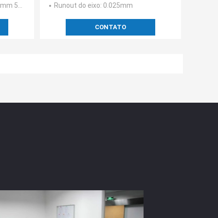
mm 72mm 82mm
Runout do eixo
: 0.025mm
CONTATO