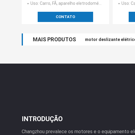
Uso
: Carro, FÃ, aparelho eletrodoméstico, máquina
Uso
: Ca
CONTATO
MAIS PRODUTOS
motor deslizante elétri
INTRODUÇÃO
Changzhou prevalece os motores e o equipamento elé