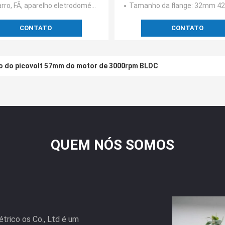
rro, FÃ, aparelho eletrodoméstico, máquina
Tamanho da flange
: 32mm 42mm 52mm 62
CONTATO
CONTATO
co do picovolt 57mm do motor de 3000rpm BLDC
QUEM NÓS SOMOS
trico os Co., Ltd é um