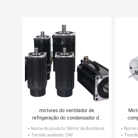
motores do ventilador de
Moto
refrigeração do condensador de
comp
18v 24v BLDC para o sistema de
1
Nome do produto
: Motor de Bushless
Nome d
ventilação fresco do ar
Tensão avaliado
: 24V
Tensão