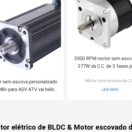
3000 RPM motor sem esco
377W da C.C. de 3 fases p
motorista 750W de BL
Motor sem escova da C.
r sem escova personalizado
 48v para AGV ATV vai hélice
LEIA MAIS
subaquática do carro
tor elétrico de BLDC & Motor escovado da