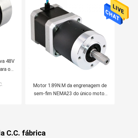
va 48V
ara o
DC
C.
Motor 1.89N.M da engrenagem de
sem-fim NEMA23 do único motor
da engrenagem planetária do eixo
micro
 C.C. fábrica