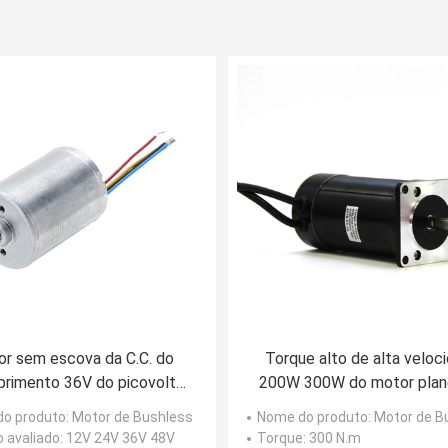
r sem escova da C.C. do
Torque alto de alta veloc
rimento 36V do picovolt
200W 300W do motor plan
05mm com controlador
de baixo nível de ruído
o produto
: Motor de Bushless
Nome do produto
: Motor de 
engrenagem da C.C.
 avaliado
: 12V 24V 36V 48V
Torque
: 300 N.m