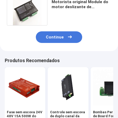
Motorista original Module do
motor deslizante de
Microstep DM556 DSP Digitas
Continue
Produtos Recomendados
Fase sem escova 24V
Controle sem escova
Bombas Perist
48V 15A 500W do
de duplo canal da
de Board For 