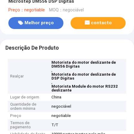
Microstep DM556 DSP Digitas
Preço：negotiable
MOQ：negociável
Melhor preço
contacto
Descrição De Produto
Motorista do motor deslizante de
DM556 Digitas
,
Motorista do motor deslizante de
Realçar
DSP Digitas
,
Motorista Module do motor RS232
deslizante
Lugar de origem
China
Quantidade de
negociável
ordem mínima
Preço
negotiable
Termos de
T/T
pagamento