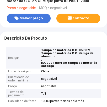
motor da C.C. do OEM que pinta ISO9001: 2008
Preço：negotiable
MOQ：negociável
Melhor preço
contacto
Descrição De Produto
,
Tampa do motor da C.C. do OEM
Tampa do motor da C.C. da liga de
alumínio
Realçar
,
ISO9001 morrem tampa do motor da
carcaça
Lugar de origem
China
Quantidade de
negociável
ordem mínima
Preço
negotiable
Termos de
T/T
pagamento
Habilidade da fonte
10000 partes/partes pelo mês