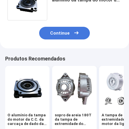
C.C. do OEM que pinta ISO9001:
2008
Continue
Produtos Recomendados
O alumínio da tampa
sopro de areia 180T
A tampa de
do motor da C.C. da
da tampa de
extremidade d
carcaça de dado da
extremidade do
motor da liga 
fundição moldou a
acionador de partida
alumínio do O