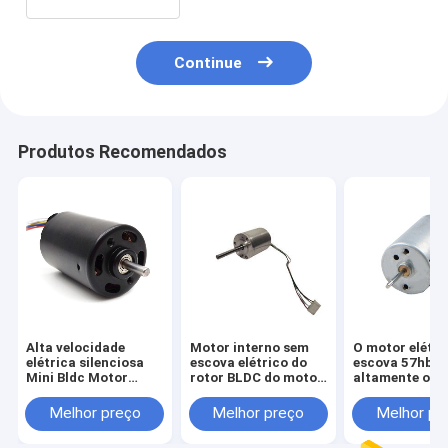
Continue
Produtos Recomendados
Alta velocidade
Motor interno sem
O motor elétri
elétrica silenciosa
escova elétrico do
escova 57hbl 
Mini Bldc Motor
rotor BLDC do motor
altamente os
elétrico
24V da C.C. para o
motores de 5
aparelho
Bldc
Melhor preço
Melhor preço
Melhor pr
eletrodoméstico