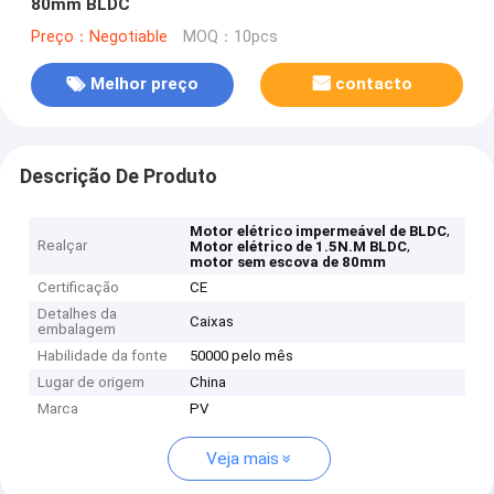
80mm BLDC
Preço：Negotiable
MOQ：10pcs
Melhor preço
contacto
Descrição De Produto
,
Motor elétrico impermeável de BLDC
Realçar
,
Motor elétrico de 1.5N.M BLDC
motor sem escova de 80mm
Certificação
CE
Detalhes da
Caixas
embalagem
Habilidade da fonte
50000 pelo mês
Lugar de origem
China
Marca
PV
Veja mais