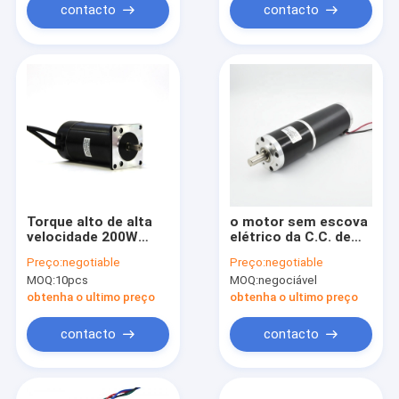
do torque PMDC
contacto
contacto
grande
Torque alto de alta
o motor sem escova
velocidade 200W
elétrico da C.C. de
300W do motor
48v 1hp BLDC
Preço:
negotiable
Preço:
negotiable
planetário de baixo
personalizou
MOQ:
10pcs
MOQ:
negociável
nível de ruído da
engrenagem da C.C.
obtenha o ultimo preço
obtenha o ultimo preço
contacto
contacto