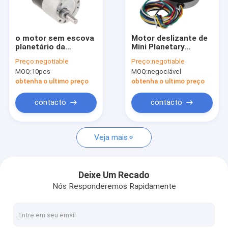
Excursão da fábrica
Controle da qualidade
o motor sem escova
Motor deslizante de
planetário da
Mini Planetary
Contacte-nos
engrenagem da C.C.
Gearbox Motor
Preço:
negotiable
Preço:
negotiable
de 16mm personaliza
Plastic 10mm
MOQ:
10pcs
MOQ:
negociável
12V
Notícia
obtenha o ultimo preço
obtenha o ultimo preço
Estojos
contacto
contacto
Veja mais
Motor elétrico de BLDC
Motor escovado da C.C.
Deixe Um Recado
Nós Responderemos Rapidamente
Motor sem escova da C.C.
Motor de PMDC