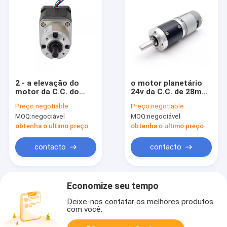
2 - a elevação do
o motor planetário
motor da C.C. do
24v da C.C. de 28mm
motor Nema17 24v
Mini Geared Micro
Preço:
negotiable
Preço:
negotiable
da engrenagem
escovou 12 volts
MOQ:
negociável
MOQ:
negociável
planetária da fase
industrial
torce 1000 RPM
obtenha o ultimo preço
obtenha o ultimo preço
contacto
contacto
Economize seu tempo
Deixe-nos contatar os melhores produtos
com você.