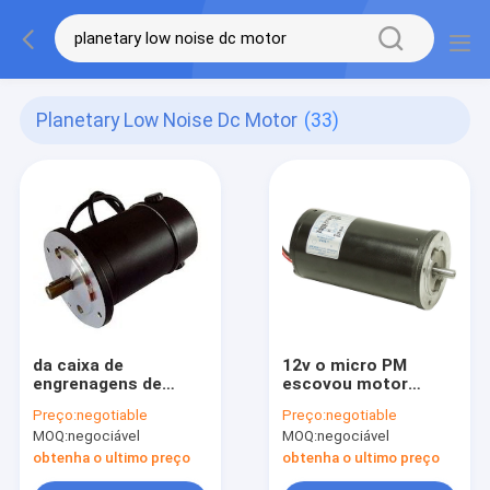
Planetary Low Noise Dc Motor
(33)
da caixa de
12v o micro PM
engrenagens de
escovou motor
baixo nível de ruído
alinhado planetário
Preço:
negotiable
Preço:
negotiable
sem escova do
80Rpm da C.C. do
MOQ:
negociável
MOQ:
negociável
motor da C.C. de
torque alto o baixo
60mm motor
RPM do motor da
obtenha o ultimo preço
obtenha o ultimo preço
alinhado planetário
C.C.