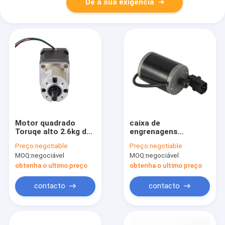
Dê a sua exigência
Motor quadrado
caixa de
Toruqe alto 2.6kg da
engrenagens
engrenagem
planetária 12v PMDC
Preço:
negotiable
Preço:
negotiable
planetária da C.C. do
do motor sem
MOQ:
negociável
MOQ:
negociável
Nema 17. Cm
escova de baixa
velocidade de 28mm
obtenha o ultimo preço
obtenha o ultimo preço
contacto
contacto