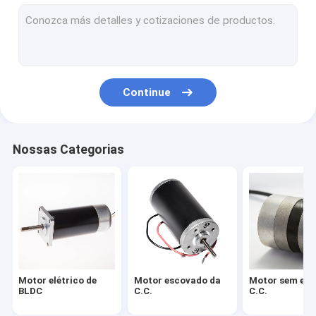
Motor da engrenagem planetária
motor da engrenagem de sem-fim
Motor síncrono da C.A.
Continue
Servo motor da C.A.
Servo motor da C.C.
Nossas Categorias
Motor deslizante híbrido
Motorista sem escova do motor
Micro motor da C.C.
Rotor do motor da C.C.
Motor elétrico de
Motor escovado da
Motor sem esc
Estator do motor da C.C.
BLDC
C.C.
C.C.